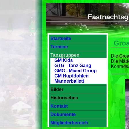
Fastnachtsg
Startseite
Groa
Termine
Tanzgruppen
Die Groa
GM Kids
Die Mäde
GTG - Tanz Gang
Konradsa
GMG - Mixed Group
GM Hupfdohlen
Männerballett
Bilder
Historisches
Kontakt
Dokumente
Mitgliederbereich