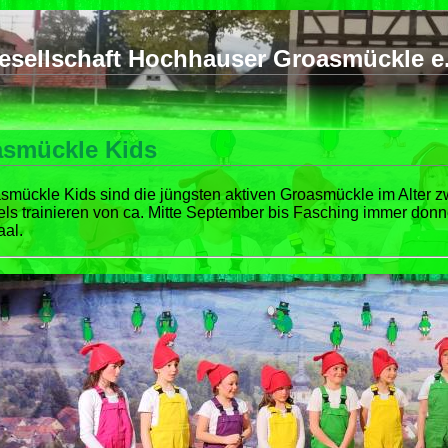
esellschaft Hochhauser Groasmückle e.
smückle Kids
smückle Kids sind die jüngsten aktiven Groasmückle im Alter z
ls trainieren von ca. Mitte September bis Fasching immer don
al.