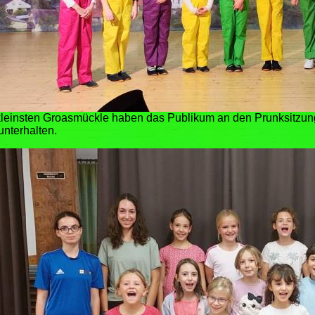
leinsten Groasmückle haben das Publikum an den Prunksitzun
unterhalten.